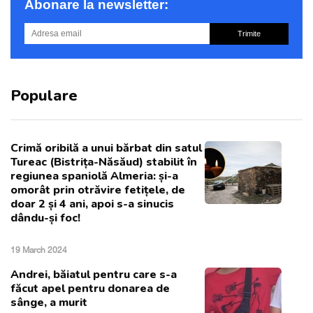
Abonare la newsletter:
Trimite
Populare
Crimă oribilă a unui bărbat din satul
Tureac (Bistrița-Năsăud) stabilit în
regiunea spaniolă Almeria: și-a
omorât prin otrăvire fetițele, de
doar 2 și 4 ani, apoi s-a sinucis
dându-și foc!
19 March 2024
Andrei, băiatul pentru care s-a
făcut apel pentru donarea de
sânge, a murit