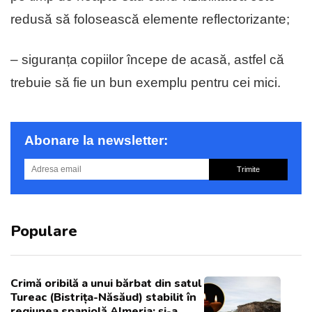
redusă să folosească elemente reflectorizante;
– siguranța copiilor începe de acasă, astfel că
trebuie să fie un bun exemplu pentru cei mici.
Abonare la newsletter:
Trimite
Populare
Crimă oribilă a unui bărbat din satul
Tureac (Bistrița-Năsăud) stabilit în
regiunea spaniolă Almeria: și-a