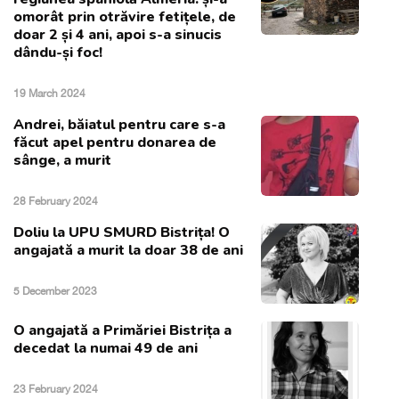
omorât prin otrăvire fetițele, de
doar 2 și 4 ani, apoi s-a sinucis
dându-și foc!
19 March 2024
Andrei, băiatul pentru care s-a
făcut apel pentru donarea de
sânge, a murit
28 February 2024
Doliu la UPU SMURD Bistrița! O
angajată a murit la doar 38 de ani
5 December 2023
O angajată a Primăriei Bistrița a
decedat la numai 49 de ani
23 February 2024