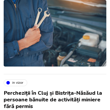
in vizor
Percheziții în Cluj și Bistrița-Năsăud la
persoane bănuite de activități miniere
fără permis