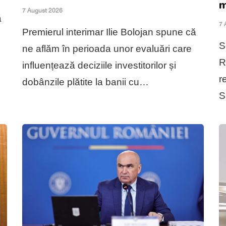
m
7 August 2026
ă
7 
Premierul interimar Ilie Bolojan spune că
S
ne aflăm în perioada unor evaluări care
R
influențează deciziile investitorilor și
r
dobânzile plătite la banii cu…
S