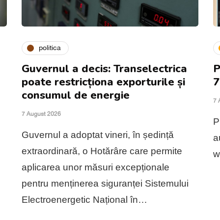
politica
Guvernul a decis: Transelectrica
P
poate restricționa exporturile și
7
consumul de energie
7 
7 August 2026
P
Guvernul a adoptat vineri, în ședință
a
extraordinară, o Hotărâre care permite
w
aplicarea unor măsuri excepționale
pentru menținerea siguranței Sistemului
Electroenergetic Național în…