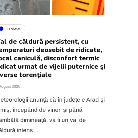
in vizor
al de căldură persistent, cu
emperaturi deosebit de ridicate,
ocal caniculă, disconfort termic
idicat urmat de vijelii puternice şi
verse torenţiale
August 2026
eteorologii anunţă că în judeţele Arad şi
imiş, începând de vineri şi până
âmbătă dimineaţă, va fi un val de
ăldură intens…