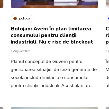
politica
Bolojan: Avem în plan limitarea
C
consumului pentru clienții
r
industriali. Nu e risc de blackout
p
6 August 2026
6 
Planul conceput de Guvern pentru
Î
gestionarea situației de criză generate de
M
secetă include limitări ale consumului
d
pentru clienții industriali. Acest plan are…
a