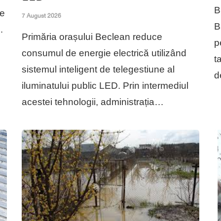
B
re
7 August 2026
B
…
​Primăria orașului Beclean reduce
p
consumul de energie electrică utilizând
t
sistemul inteligent de telegestiune al
d
iluminatului public LED. ​Prin intermediul
acestei tehnologii, administrația…