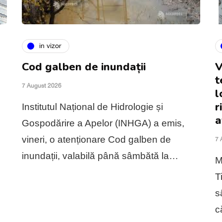
in vizor
Cod galben de inundații
V
t
7 August 2026
l
r
Institutul Național de Hidrologie și
a
Gospodărire a Apelor (INHGA) a emis,
vineri, o atenționare Cod galben de
7 
inundații, valabilă până sâmbătă la…
M
T
s
c