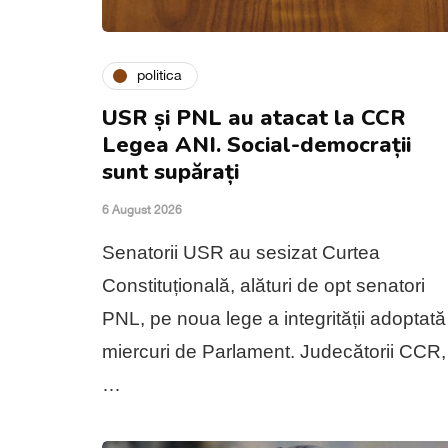
politica
USR și PNL au atacat la CCR
Legea ANI. Social-democrații
sunt supărați
6 August 2026
Senatorii USR au sesizat Curtea
Constituțională, alături de opt senatori
PNL, pe noua lege a integrității adoptată
miercuri de Parlament. Judecătorii CCR,
…