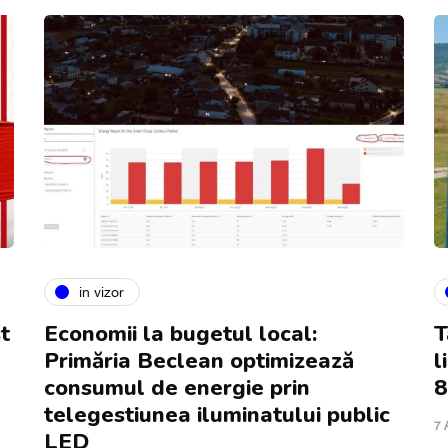
in vizor
t
Economii la bugetul local:
T
Primăria Beclean optimizează
l
consumul de energie prin
8
telegestiunea iluminatului public
7 
LED