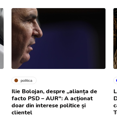
politica
Ilie Bolojan, despre „alianța de
L
facto PSD – AUR": A acționat
D
doar din interese politice și
c
clientel
T