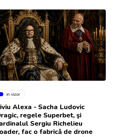
in vizor
iviu Alexa - Sacha Ludovic
ragic, regele Superbet, şi
ardinalul Sergiu Richelieu
oader, fac o fabricǎ de drone