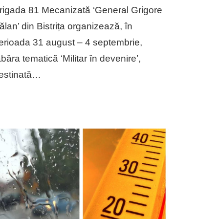
rigada 81 Mecanizată ‘General Grigore
ălan’ din Bistrița organizează, în
erioada 31 august – 4 septembrie,
abăra tematică ‘Militar în devenire’,
estinată…