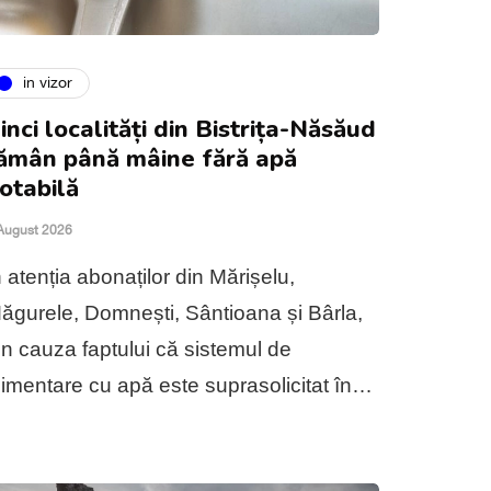
in vizor
inci localități din Bistrița-Năsăud
ămân până mâine fără apă
otabilă
August 2026
n atenția abonaților din Mărișelu,
ăgurele, Domnești, Sântioana și Bârla,
in cauza faptului că sistemul de
limentare cu apă este suprasolicitat în…